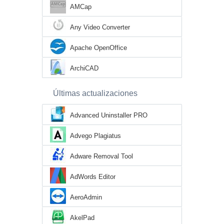
AMCap
Any Video Converter
Apache OpenOffice
ArchiCAD
Últimas actualizaciones
Advanced Uninstaller PRO
Advego Plagiatus
Adware Removal Tool
AdWords Editor
AeroAdmin
AkelPad