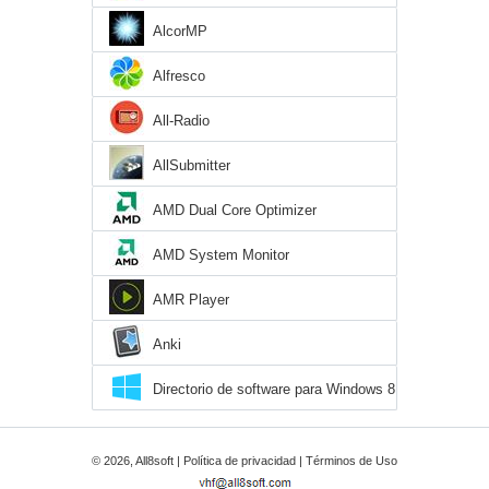
AlcorMP
Alfresco
All-Radio
AllSubmitter
AMD Dual Core Optimizer
AMD System Monitor
AMR Player
Anki
Directorio de software para Windows 8
© 2026, All8soft |
Política de privacidad
|
Términos de Uso