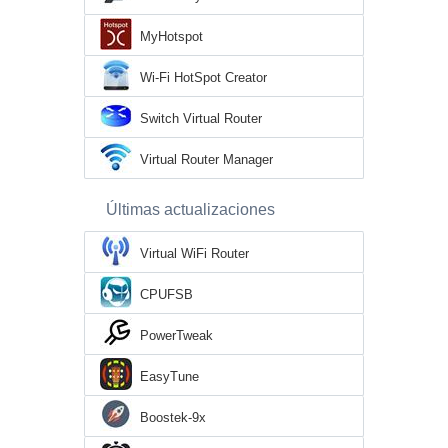
MyHotspot
Wi-Fi HotSpot Creator
Switch Virtual Router
Virtual Router Manager
Últimas actualizaciones
Virtual WiFi Router
CPUFSB
PowerTweak
EasyTune
Boostek-9x