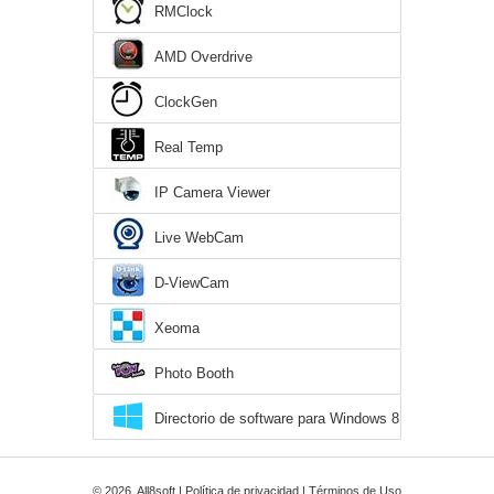
RMClock
AMD Overdrive
ClockGen
Real Temp
IP Camera Viewer
Live WebCam
D-ViewCam
Xeoma
Photo Booth
Directorio de software para Windows 8
© 2026, All8soft |
Política de privacidad
|
Términos de Uso