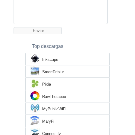
Top descargas
Inkscape
SmartDeblur
Pixia
RawTherapee
MyPublicWiFi
MaryFi
Connectify