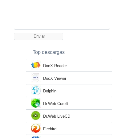
Top descargas
DocX Reader
DocX Viewer
Dolphin
Dr.Web CureIt
Dr.Web LiveCD
Firebird