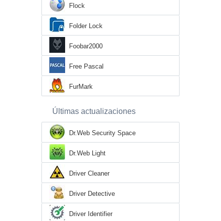
Flock
Folder Lock
Foobar2000
Free Pascal
FurMark
Últimas actualizaciones
Dr.Web Security Space
Dr.Web Light
Driver Cleaner
Driver Detective
Driver Identifier